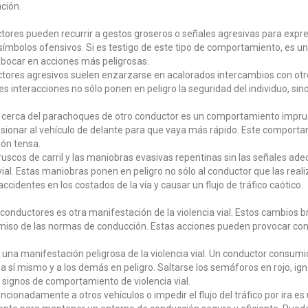
ción.
tores pueden recurrir a gestos groseros o señales agresivas para expr
símbolos ofensivos. Si es testigo de este tipo de comportamiento, es un 
bocar en acciones más peligrosas.
tores agresivos suelen enzarzarse en acalorados intercambios con otr
es interacciones no sólo ponen en peligro la seguridad del individuo, si
cerca del parachoques de otro conductor es un comportamiento imprud
esionar al vehículo de delante para que vaya más rápido. Este comport
ión tensa.
uscos de carril y las maniobras evasivas repentinas sin las señales ad
vial. Estas maniobras ponen en peligro no sólo al conductor que las real
cidentes en los costados de la vía y causar un flujo de tráfico caótico.
onductores es otra manifestación de la violencia vial. Estos cambios br
 omiso de las normas de conducción. Estas acciones pueden provocar conf
s una manifestación peligrosa de la violencia vial. Un conductor consumid
sí mismo y a los demás en peligro. Saltarse los semáforos en rojo, igno
signos de comportamiento de violencia vial.
ncionadamente a otros vehículos o impedir el flujo del tráfico por ira es u