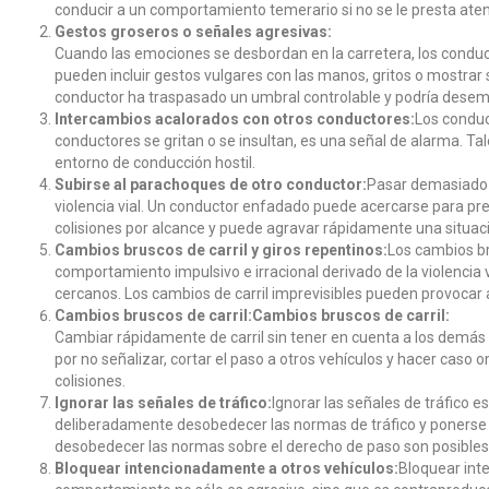
conducir a un comportamiento temerario si no se le presta aten
Gestos groseros o señales agresivas:
Cuando las emociones se desbordan en la carretera, los conduc
pueden incluir gestos vulgares con las manos, gritos o mostrar 
conductor ha traspasado un umbral controlable y podría desem
Intercambios acalorados con otros conductores:
Los conduc
conductores se gritan o se insultan, es una señal de alarma. Tal
entorno de conducción hostil.
Subirse al parachoques de otro conductor:
Pasar demasiado 
violencia vial. Un conductor enfadado puede acercarse para pr
colisiones por alcance y puede agravar rápidamente una situac
Cambios bruscos de carril y giros repentinos:
Los cambios br
comportamiento impulsivo e irracional derivado de la violencia 
cercanos. Los cambios de carril imprevisibles pueden provocar ac
Cambios bruscos de carril:
Cambios bruscos de carril:
Cambiar rápidamente de carril sin tener en cuenta a los demás c
por no señalizar, cortar el paso a otros vehículos y hacer caso
colisiones.
Ignorar las señales de tráfico:
Ignorar las señales de tráfico e
deliberadamente desobedecer las normas de tráfico y ponerse a 
desobedecer las normas sobre el derecho de paso son posibles 
Bloquear intencionadamente a otros vehículos:
Bloquear inte