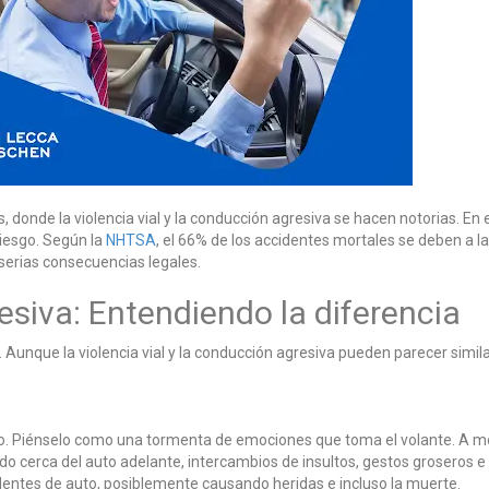
nde la violencia vial y la conducción agresiva se hacen notorias. En el d
riesgo. Según la
NHTSA
, el 66% de los accidentes mortales se deben a l
serias consecuencias legales.
esiva: Entendiendo la diferencia
Aunque la violencia vial y la conducción agresiva pueden parecer simila
auto. Piénselo como una tormenta de emociones que toma el volante. A me
o cerca del auto adelante, intercambios de insultos, gestos groseros e 
dentes de auto, posiblemente causando heridas e incluso la muerte.