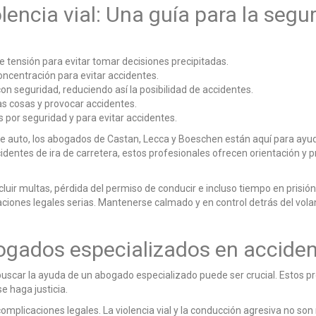
lencia vial: Una guía para la segu
 tensión para evitar tomar decisiones precipitadas.
oncentración para evitar accidentes.
on seguridad, reduciendo así la posibilidad de accidentes.
s cosas y provocar accidentes.
s por seguridad y para evitar accidentes.
 de auto, los abogados de Castan, Lecca y Boeschen están aquí para ayu
identes de ira de carretera, estos profesionales ofrecen orientación y p
luir multas, pérdida del permiso de conducir e incluso tiempo en prisión. 
aciones legales serias. Mantenerse calmado y en control detrás del vola
bogados especializados en accide
, buscar la ayuda de un abogado especializado puede ser crucial. Estos 
e haga justicia.
r complicaciones legales. La violencia vial y la conducción agresiva no s