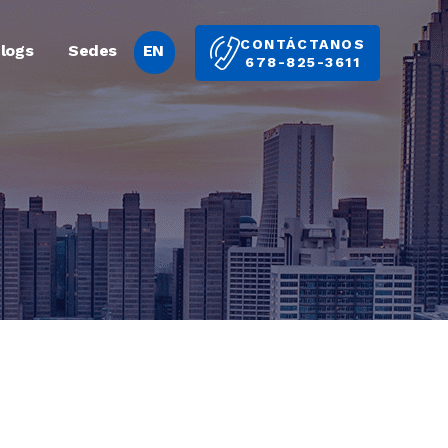
CONTÁCTANOS
logs
Sedes
EN
678-825-3611