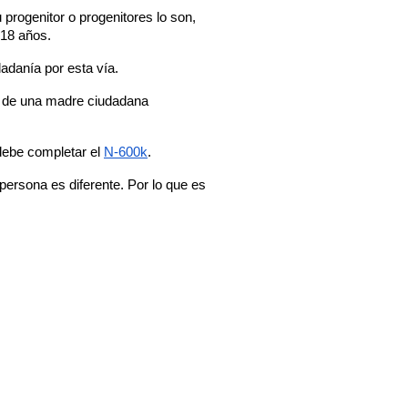
u progenitor o progenitores lo son, 
 18 años.
dadanía por esta vía.
ja de una madre ciudadana 
 debe completar el 
N-600k
.
ersona es diferente. Por lo que es 