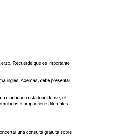
En resumidas cuentas, aunque la aplicación puede parecer abrumadora al principio, el resultado que tendrá merece todo el tiempo y esfuerzo. Recuerde que es importante 
oma inglés. Además, debe presentar 
un ciudadano estadounidense, el 
rmularios o proporcione diferentes 
certar una consulta gratuita sobre 