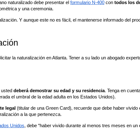
ano naturalizado debe presentar el 
formulario N-400
 con 
todos los 
iométrica y una ceremonia.
lización. Y aunque este no es fácil, el mantenerse informado del proces
zación
itar la naturalización en Atlanta. Tener a su lado un abogado experto 
 usted 
deberá demostrar su edad y su residencia
. Tenga en cuenta
erada el umbral de la edad adulta en los Estados Unidos).
e legal 
(titular de una Green Card), recuerde que debe haber vivido e
ralización a la que pertenezca.
tados Unidos
, debe “haber vivido durante al menos tres meses en un e