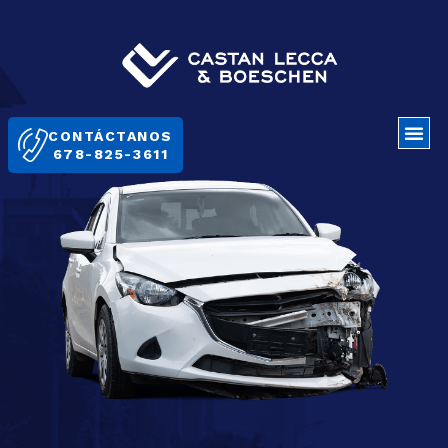
CONTÁCTANOS
678-825-3611
Nosotros
Lo Que Hacemos
Blogs
Sedes
EN