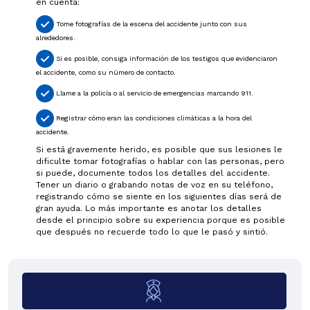
en cuenta:
Tome fotografías de la escena del accidente junto con sus
alrededores.
Si es posible, consiga información de los testigos que evidenciaron
el accidente, como su número de contacto.
Llame a la policía o al servicio de emergencias marcando 911.
Registrar cómo eran las condiciones climáticas a la hora del
accidente.
Si está gravemente herido, es posible que sus lesiones le
dificulte tomar fotografías o hablar con las personas, pero
si puede, documente todos los detalles del accidente.
Tener un diario o grabando notas de voz en su teléfono,
registrando cómo se siente en los siguientes días será de
gran ayuda. Lo más importante es anotar los detalles
desde el principio sobre su experiencia porque es posible
que después no recuerde todo lo que le pasó y sintió.