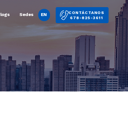
CONTÁCTANOS
logs
Sedes
EN
678-825-3611