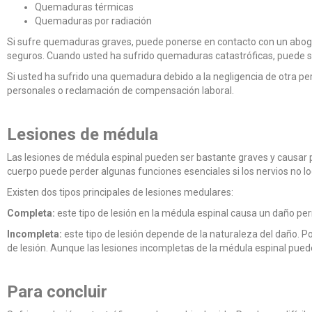
Quemaduras térmicas
Quemaduras por radiación
Si sufre quemaduras graves, puede ponerse en contacto con un aboga
seguros. Cuando usted ha sufrido quemaduras catastróficas, puede se
Si usted ha sufrido una quemadura debido a la negligencia de otra pe
personales o reclamación de compensación laboral.
Lesiones de médula
Las lesiones de médula espinal pueden ser bastante graves y causar p
cuerpo puede perder algunas funciones esenciales si los nervios no l
Existen dos tipos principales de lesiones medulares:
Completa:
este tipo de lesión en la médula espinal causa un daño perm
Incompleta:
este tipo de lesión depende de la naturaleza del daño. Po
de lesión. Aunque las lesiones incompletas de la médula espinal puede
Para concluir