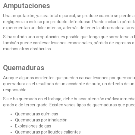
Amputaciones
Una amputación, ya sea total o parcial, se produce cuando se pierde 
negligencia o incluso por producto defectuoso. Puede incluir la pérdi
experimentan un dolor intenso, además de tener la abrumadora tarea 
Si ha sufrido una amputación, es posible que tenga que someterse a fi
también puede conllevar lesiones emocionales, pérdida de ingresos o i
muchos otros obstáculos.
Quemaduras
Aunque algunos incidentes que pueden causar lesiones por quemadura 
quemadura es el resultado de un accidente de auto, un defecto de un p
responsable.
Si se ha quemado en el trabajo, debe buscar atención médica inmediat
grado o de tercer grado. Existen varios tipos de quemaduras que puede s
Quemaduras químicas
Quemaduras por inhalación
Explosiones de gas
Quemaduras por líquidos calientes