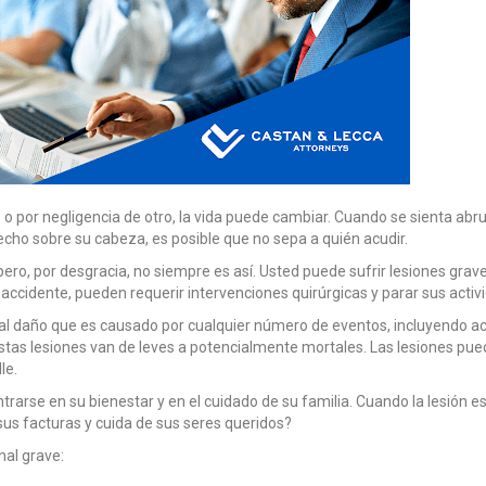
o o por negligencia de otro, la vida puede cambiar. Cuando se sienta abru
cho sobre su cabeza, es posible que no sepa a quién acudir.
, pero, por desgracia, no siempre es así. Usted puede sufrir lesiones gr
accidente, pueden requerir intervenciones quirúrgicas y parar sus activ
 al daño que es causado por cualquier número de eventos, incluyendo ac
stas lesiones van de leves a potencialmente mortales. Las lesiones pued
le.
trarse en su bienestar y en el cuidado de su familia. Cuando la lesión e
us facturas y cuida de sus seres queridos?
nal grave: