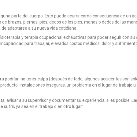
alguna parte del cuerpo. Esto puede ocurrir como consecuencia de un acc
da de brazos, piernas, pies, dedos de los pies, manos o dedos de las ma
de adaptarse a su nueva vida cotidiana.
sioterapia y terapia ocupacional exhaustivas para poder seguir con su 
ncapacidad para trabajar, elevados costos médicos, dolor y sufrimiento, 
podrían no tener culpa (después de todo, algunos accidentes son sólo
roducto, instalaciones inseguras, un problema en el lugar de trabajo u 
a, avisar a su supervisor y documentar su experiencia, si es posible.
ufrir, ya sea en el trabajo o en otro lugar: