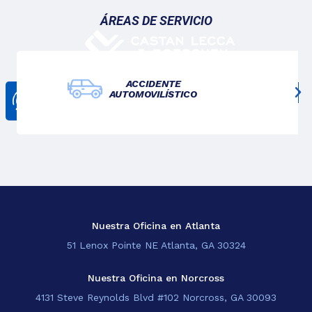
ÁREAS DE SERVICIO
ACCIDENTE
AUTOMOVILÍSTICO
CONTÁCTANOS
678-825-3611
Nosotros
Lo Que Hacemos
Blogs
Sedes
Nuestra Oficina en Atlanta
51 Lenox Pointe NE Atlanta, GA 30324
EN
Nuestra Oficina en Norcross
4131 Steve Reynolds Blvd #102 Norcross, GA 30093