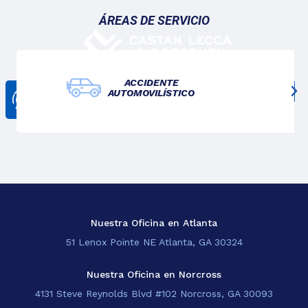
ÁREAS DE SERVICIO
ACCIDENTE
AUTOMOVILÍSTICO
CONTÁCTANOS
678-825-3611
Nosotros
Lo Que Hacemos
Blogs
Sedes
Nuestra Oficina en Atlanta
51 Lenox Pointe NE Atlanta, GA 30324
EN
Nuestra Oficina en Norcross
4131 Steve Reynolds Blvd #102 Norcross, GA 30093