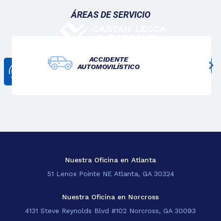
ÁREAS DE SERVICIO
ACCIDENTE
AUTOMOVILÍSTICO
CONTÁCTANOS
678-825-3611
Nosotros
Lo Que Hacemos
Blogs
Sedes
Nuestra Oficina en Atlanta
51 Lenox Pointe NE Atlanta, GA 30324
EN
Nuestra Oficina en Norcross
4131 Steve Reynolds Blvd #102 Norcross, GA 30093