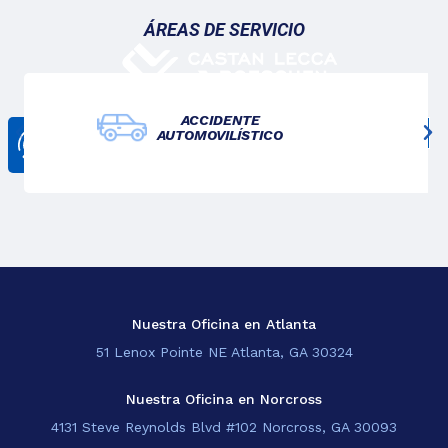
ÁREAS DE SERVICIO
ACCIDENTE
AUTOMOVILÍSTICO
CONTÁCTANOS
678-825-3611
Nosotros
Lo Que Hacemos
Blogs
Sedes
Nuestra Oficina en Atlanta
51 Lenox Pointe NE Atlanta, GA 30324
EN
Nuestra Oficina en Norcross
4131 Steve Reynolds Blvd #102 Norcross, GA 30093