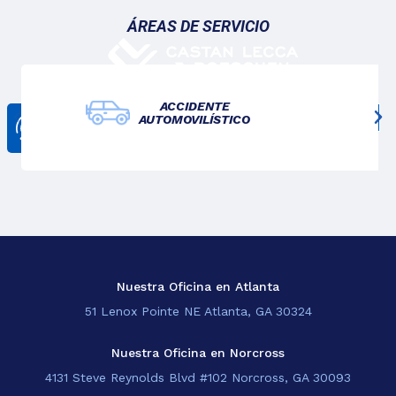
ÁREAS DE SERVICIO
ACCIDENTE
AUTOMOVILÍSTICO
CONTÁCTANOS
678-825-3611
Nosotros
Lo Que Hacemos
Blogs
Sedes
Nuestra Oficina en Atlanta
51 Lenox Pointe NE Atlanta, GA 30324
EN
Nuestra Oficina en Norcross
4131 Steve Reynolds Blvd #102 Norcross, GA 30093