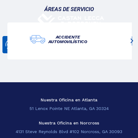
ÁREAS DE SERVICIO
ACCIDENTE
AUTOMOVILÍSTICO
CONTÁCTANOS
678-825-3611
Nosotros
Lo Que Hacemos
Blogs
Sedes
Nuestra Oficina en Atlanta
51 Lenox Pointe NE Atlanta, GA 30324
EN
Nuestra Oficina en Norcross
4131 Steve Reynolds Blvd #102 Norcross, GA 30093