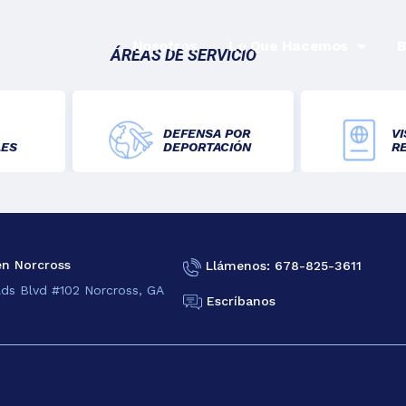
Nosotros
Lo Que Hacemos
B
ÁREAS DE SERVICIO
DEFENSA POR
VI
LES
DEPORTACIÓN
R
en Norcross
Llámenos: 678-825-3611
lds Blvd #102 Norcross, GA
Escríbanos