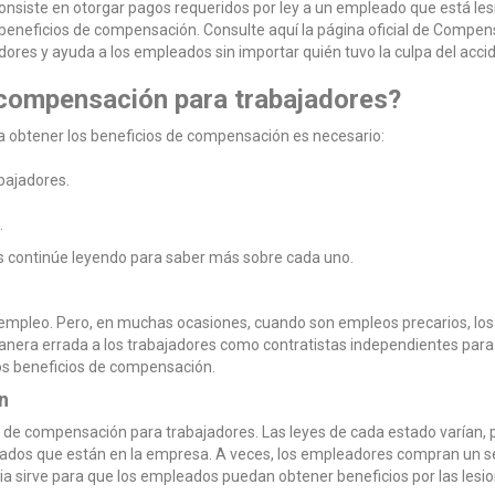
nsiste en otorgar pagos requeridos por ley a un empleado que está le
e beneficios de compensación. Consulte aquí la página oficial de Compen
es y ayuda a los empleados sin importar quién tuvo la culpa del acci
e compensación para trabajadores?
ra obtener los beneficios de compensación es necesario:
bajadores.
.
.
tos continúe leyendo para saber más sobre cada uno.
empleo. Pero, en muchas ocasiones, cuando son empleos precarios, los
nera errada a los trabajadores como contratistas independientes para 
 los beneficios de compensación.
n
 de compensación para trabajadores. Las leyes de cada estado varían, p
eados que están en la empresa. A veces, los empleadores compran un 
ia sirve para que los empleados puedan obtener beneficios por las lesion