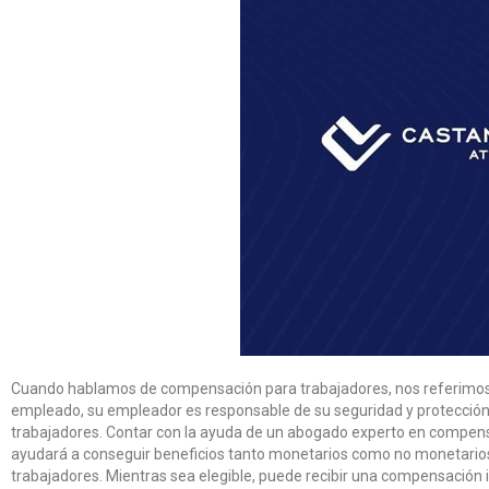
Cuando hablamos de compensación para trabajadores, nos referimos a 
empleado, su empleador es responsable de su seguridad y protección 
trabajadores. Contar con la ayuda de un abogado experto en compens
ayudará a conseguir beneficios tanto monetarios como no monetarios.
trabajadores. Mientras sea elegible, puede recibir una compensación