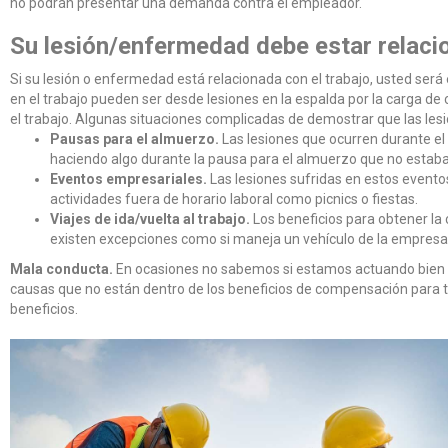
no podrán presentar una demanda contra el empleador.
Su lesión/enfermedad debe estar relacio
Si su lesión o enfermedad está relacionada con el trabajo, usted ser
en el trabajo pueden ser desde lesiones en la espalda por la carga d
el trabajo. Algunas situaciones complicadas de demostrar que las lesi
Pausas para el almuerzo.
Las lesiones que ocurren durante el
haciendo algo durante la pausa para el almuerzo que no estaba
Eventos empresariales.
Las lesiones sufridas en estos event
actividades fuera de horario laboral como picnics o fiestas.
Viajes de ida/vuelta al trabajo.
Los beneficios para obtener la
existen excepciones como si maneja un vehículo de la empresa,
Mala conducta.
En ocasiones no sabemos si estamos actuando bien 
causas que no están dentro de los beneficios de compensación para tra
beneficios.