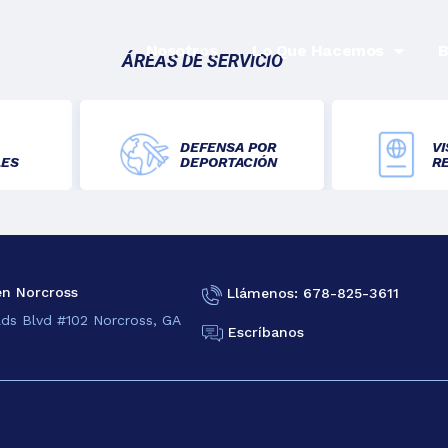
Nosotros
Lo Que Hacemos
B
ÁREAS DE SERVICIO
DEFENSA POR
VI
LES
DEPORTACIÓN
R
en Norcross
Llámenos: 678-825-3611
lds Blvd #102 Norcross, GA
Escríbanos