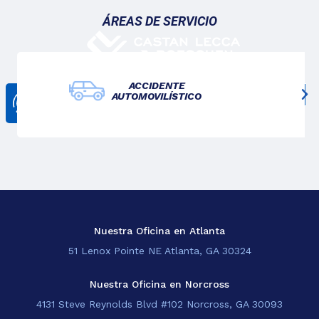
ÁREAS DE SERVICIO
ACCIDENTE
AUTOMOVILÍSTICO
CONTÁCTANOS
678-825-3611
Nosotros
Lo Que Hacemos
Blogs
Sedes
Nuestra Oficina en Atlanta
51 Lenox Pointe NE Atlanta, GA 30324
EN
Nuestra Oficina en Norcross
4131 Steve Reynolds Blvd #102 Norcross, GA 30093