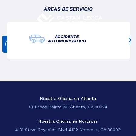
ÁREAS DE SERVICIO
ACCIDENTE
AUTOMOVILÍSTICO
CONTÁCTANOS
678-825-3611
Nosotros
Lo Que Hacemos
Blogs
Sedes
Nuestra Oficina en Atlanta
51 Lenox Pointe NE Atlanta, GA 30324
EN
Nuestra Oficina en Norcross
4131 Steve Reynolds Blvd #102 Norcross, GA 30093