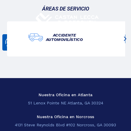
ÁREAS DE SERVICIO
ACCIDENTE
AUTOMOVILÍSTICO
CONTÁCTANOS
678-825-3611
Nosotros
Lo Que Hacemos
Blogs
Sedes
Nuestra Oficina en Atlanta
51 Lenox Pointe NE Atlanta, GA 30324
EN
Nuestra Oficina en Norcross
4131 Steve Reynolds Blvd #102 Norcross, GA 30093